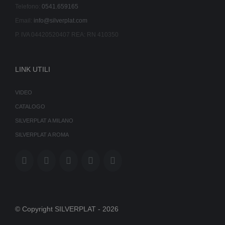
Telefono:
0541.659165
Email:
info@silverplat.com
P. IVA 04420520407 REA: RN 410350
LINK UTILI
VIDEO
CATALOGO
SILVERPLAT A MILANO
SILVERPLAT A ROMA
© Copyright SILVERPLAT -
2026