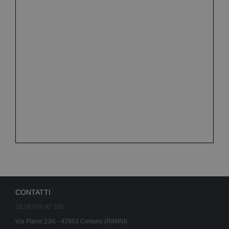
CONTATTI
SILVERPLAT SRL
Via Piane 23/c - 47853 Coriano (RIMINI)