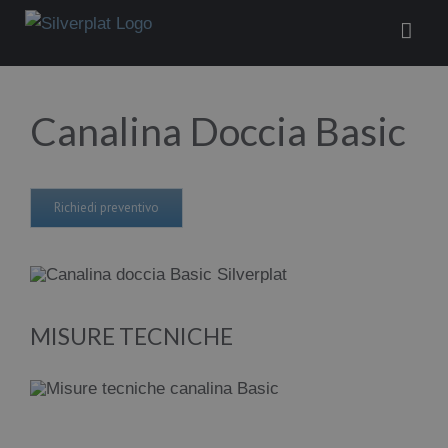
Salta
al
contenuto
Canalina Doccia Basic
Richiedi preventivo
MISURE TECNICHE