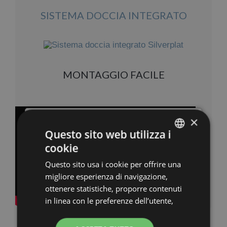
SISTEMA DOCCIA INTEGRATO
MONTAGGIO FACILE
×
×
Questo sito web utilizza i
cookie
ITALIAN
Questo sito usa i cookie per offrire una
ENGLISH
migliore esperienza di navigazione,
FRENCH
ottenere statistiche, proporre contenuti
in linea con le preferenze dell’utente,
GERMAN
per personalizzare contenuti
pubblicitari (advertising) e profilazione