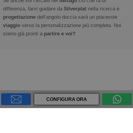
Se anche voi cercate nei
dettagli
ciò che fa la
differenza, farvi guidare da
Silverplat
nella ricerca e
progettazione
dell’angolo doccia sarà un piacevole
viaggio
verso la personalizzazione più completa
. Noi
siamo già pronti a
partire e voi?
CONFIGURA ORA
CATALOGO