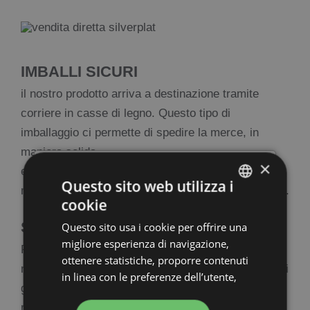
IMBALLI SICURI
il nostro prodotto arriva a destinazione tramite
corriere in casse di legno. Questo tipo di
imballaggio ci permette di spedire la merce, in
maniera solida
×
×
e sicura, che siano vetri o qualunque tipo di
Questo sito web utilizza i
materiale, usiamo ogni volta la massima attenzione.
cookie
ITALIAN
SOPRALLUOGHI
Questo sito usa i cookie per offrire una
ENGLISH
migliore esperienza di navigazione,
Particolare servizio da concordare nel caso di
FRENCH
ottenere statistiche, proporre contenuti
necessità, generalmente indispensabile per lavori di
in linea con le preferenze dell’utente,
GERMAN
grande identità e in particolari casi di
per personalizzare contenuti
ristrutturazione ma anche in qualsiasi caso ove ne
pubblicitari (advertising) e profilazione