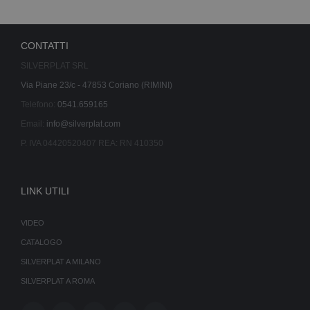
CONTATTI
SILVERPLAT SRL
Via Piane 23/c - 47853 Coriano (RIMINI)
Telefono:
0541.659165
Email:
info@silverplat.com
P. IVA 04420520407 REA: RN 410350
LINK UTILI
VIDEO
CATALOGO
SILVERPLAT A MILANO
SILVERPLAT A ROMA