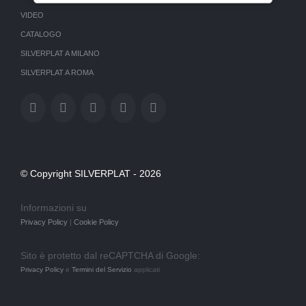
VIDEO
CATALOGO
SILVERPLAT A MILANO
SILVERPLAT A ROMA
© Copyright SILVERPLAT -
2026
Informazioni su
Privacy Policy
|
Cookie Policy
Sito è protetto dal reCAPTCHA di Google:
Privacy Policy
e
Termini del Servizio
applicati