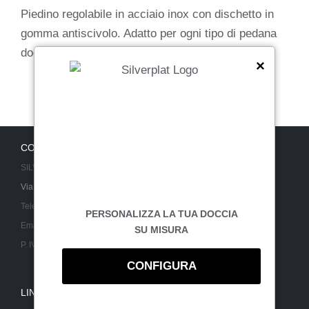
Piedino regolabile in acciaio inox
con dischetto in
gomma antiscivolo.
Adatto per ogni tipo di pedana
doccia.
Realizzabile su misura a richiesta.
×
CONTATTI
SILVERPLAT SRL
Via Piane 23/c - 47853 Coriano (RIMINI)
Telefono:
0541.659165
PERSONALIZZA LA TUA DOCCIA
Email:
info@silverplat.com
SU MISURA
P. IVA 04420520407 REA: RN 410350
CONFIGURA
LINK UTILI