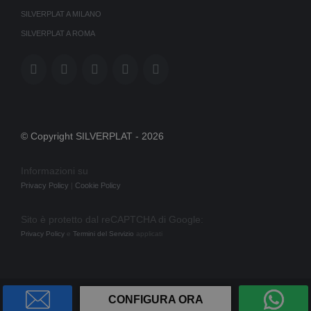
funzionamento del sito web. Cliccando
SILVERPLAT A MILANO
su “Mostra dettagli” è possibile
SILVERPLAT A ROMA
esprimere la propria volontà in merito
all’utilizzo dei cookie compresi quelli
pubblicitari (ads). Per ulteriori
informazioni
clicca qui
© Copyright SILVERPLAT -
2026
Informazioni su
Privacy Policy
|
Cookie Policy
Sito è protetto dal reCAPTCHA di Google:
Privacy Policy
e
Termini del Servizio
applicati
CONFIGURA ORA