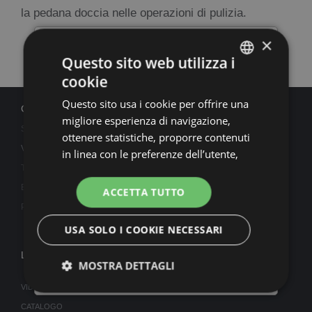
la pedana doccia nelle operazioni di pulizia.
×
×
Questo sito web utilizza i
cookie
ITALIAN
Questo sito usa i cookie per offrire una
ENGLISH
CONTATTI
migliore esperienza di navigazione,
SILVERPLAT SRL
FRENCH
ottenere statistiche, proporre contenuti
Via Piane 23/c - 47853 Coriano (RIMINI)
in linea con le preferenze dell’utente,
GERMAN
Telefono:
0541.659165
per personalizzare contenuti
pubblicitari (advertising) e profilazione
Email:
info@silverplat.com
ACCETTA TUTTO
PERSONALIZZA LA TUA DOCCIA
nostri e di terze parti e per consentire
P. IVA 04420520407 REA: RN 410350
SU MISURA
l’interazione con i social. Cliccando su
USA SOLO I COOKIE NECESSARI
“Accetta tutti i cookie” si acconsente
CONFIGURA
all’utilizzo di tutti i cookie compresi
LINK UTILI
MOSTRA DETTAGLI
quelli pubblicitari (ads). Cliccando su
“Usa solo i cookie necessari” saranno
VIDEO
utilizzati solo i cookie necessari al
CATALOGO