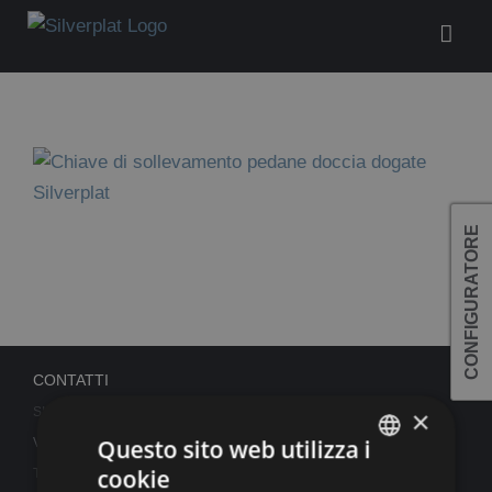
Salta
al
contenuto
CONFIGURATORE
CONTATTI
SILVERPLAT SRL
×
Questo sito web utilizza i
Via Piane 23/c - 47853 Coriano (RIMINI)
cookie
Telefono:
0541.659165
ITALIAN