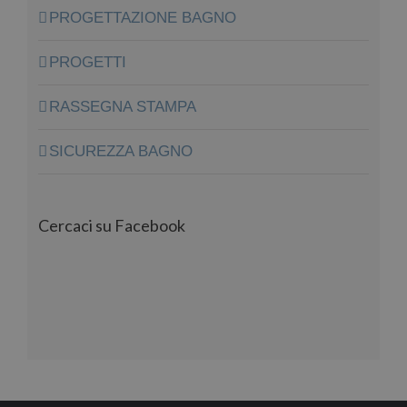
all’utilizzo dei cookie compresi quelli
PROGETTAZIONE BAGNO
pubblicitari (ads). Per ulteriori
informazioni
clicca qui
PROGETTI
RASSEGNA STAMPA
SICUREZZA BAGNO
Cercaci su Facebook