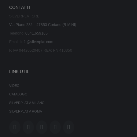
CONTATTI
SILVERPLAT SRL
Via Piane 23/c - 47853 Coriano (RIMINI)
Telefono:
0541.659165
Email:
info@silverplat.com
P. IVA 04420520407 REA: RN 410350
LINK UTILI
VIDEO
CATALOGO
SILVERPLAT A MILANO
SILVERPLAT A ROMA