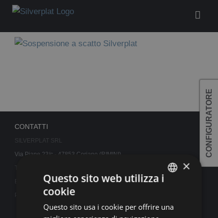
Salta
al
contenuto
CONFIGURATORE
CONTATTI
SILVERPLAT SRL
Via Piane 23/c - 47853 Coriano (RIMINI)
×
Telefono:
0541.659165
Questo sito web utilizza i
Email:
info@silverplat.com
cookie
ITALIAN
P. IVA 04420520407 REA: RN 410350
Questo sito usa i cookie per offrire una
ENGLISH