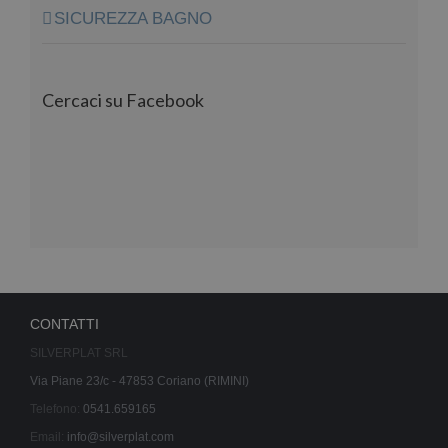
SICUREZZA BAGNO
Cercaci su Facebook
CONTATTI
SILVERPLAT SRL
Via Piane 23/c - 47853 Coriano (RIMINI)
Telefono:
0541.659165
Email:
info@silverplat.com