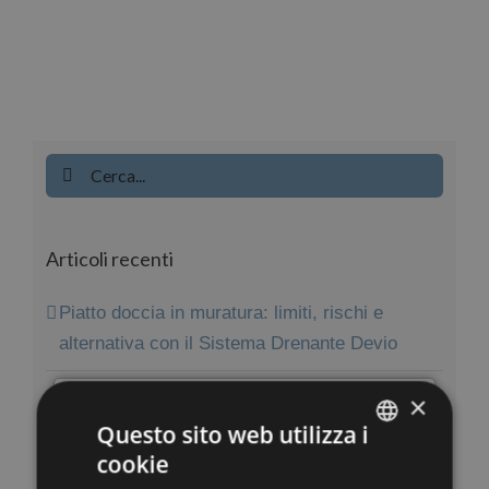
Cerca
per:
Articoli recenti
Piatto doccia in muratura: limiti, rischi e
alternativa con il Sistema Drenante Devio
Crepe nel piatto doccia: cause e rimedi
×
×
Questo sito web utilizza i
Infiltrazioni doccia nelle case in legno a
cookie
ITALIAN
secco: un rischio da non sottovalutare