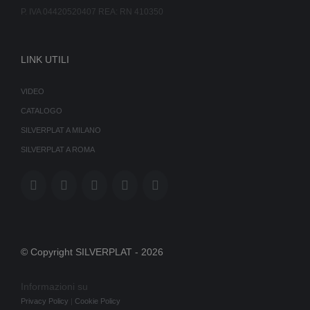
P. IVA 04420520407 REA: RN 410350
LINK UTILI
VIDEO
CATALOGO
SILVERPLAT A MILANO
SILVERPLAT A ROMA
© Copyright SILVERPLAT -
2026
Informazioni su
Privacy Policy
|
Cookie Policy