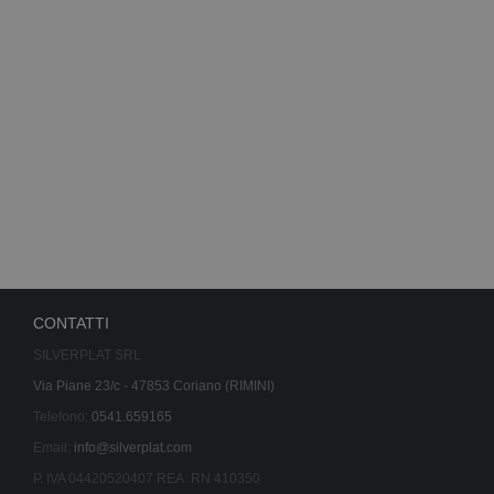
CONTATTI
SILVERPLAT SRL
Via Piane 23/c - 47853 Coriano (RIMINI)
Telefono:
0541.659165
Email:
info@silverplat.com
P. IVA 04420520407 REA: RN 410350