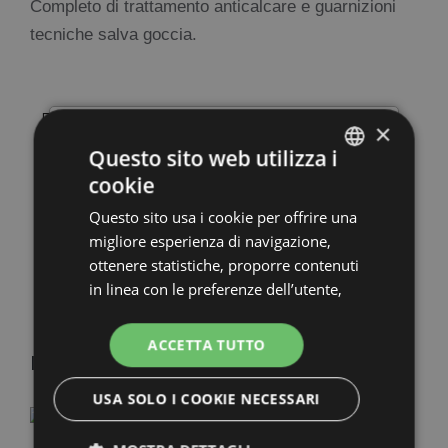
Completo di trattamento anticalcare e guarnizioni
tecniche salva goccia.
Sistema Integrato Silverplat
×
×
Questo sito web utilizza i
Componenti e Finiture
cookie
ITALIAN
Scheda di Montaggio
Questo sito usa i cookie per offrire una
ENGLISH
migliore esperienza di navigazione,
Scheda di Manutenzione
FRENCH
ottenere statistiche, proporre contenuti
in linea con le preferenze dell’utente,
GERMAN
Guarnizioni e Profili
per personalizzare contenuti
pubblicitari (advertising) e profilazione
ACCETTA TUTTO
PERSONALIZZA LA TUA DOCCIA
INSTALLAZIONI
nostri e di terze parti e per consentire
SU MISURA
l’interazione con i social. Cliccando su
USA SOLO I COOKIE NECESSARI
“Accetta tutti i cookie” si acconsente
CONFIGURA
all’utilizzo di tutti i cookie compresi