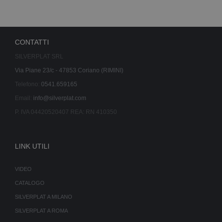
CONTATTI
SILVERPLAT SRL
Via Piane 23/c - 47853 Coriano (RIMINI)
Telefono:
0541.659165
Email:
info@silverplat.com
P. IVA 04420520407 REA: RN 410350
LINK UTILI
VIDEO
CATALOGO
SILVERPLAT A MILANO
SILVERPLAT A ROMA