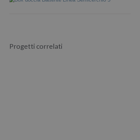
su “Mostra dettagli” è possibile
esprimere la propria volontà in merito
all’utilizzo dei cookie compresi quelli
pubblicitari (ads). Per ulteriori
informazioni
clicca qui
Progetti correlati