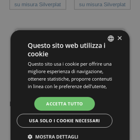
×
×
Questo sito web utilizza i
Condividi questa notizia, scegli la tua
piattaforma!
cookie
ITALIAN
Questo sito usa i cookie per offrire una
ENGLISH
Facebook
LinkedIn
Pinterest
migliore esperienza di navigazione,
FRENCH
ottenere statistiche, proporre contenuti
in linea con le preferenze dell’utente,
GERMAN
per personalizzare contenuti
pubblicitari (advertising) e profilazione
Post correlati
ACCETTA TUTTO
PERSONALIZZA LA TUA DOCCIA
nostri e di terze parti e per consentire
SU MISURA
l’interazione con i social. Cliccando su
USA SOLO I COOKIE NECESSARI
“Accetta tutti i cookie” si acconsente
CONFIGURA
all’utilizzo di tutti i cookie compresi
MOSTRA DETTAGLI
quelli pubblicitari (ads). Cliccando su