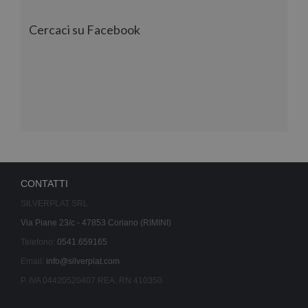
Cercaci su Facebook
CONTATTI
SILVERPLAT SRL
Via Piane 23/c - 47853 Coriano (RIMINI)
Telefono:
0541.659165
Email:
info@silverplat.com
P. IVA 04420520407 REA: RN 410350