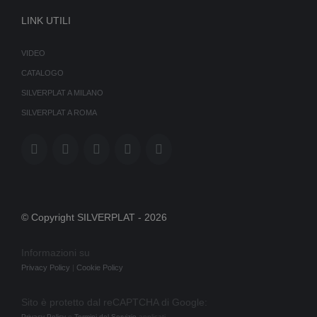
LINK UTILI
VIDEO
CATALOGO
SILVERPLAT A MILANO
SILVERPLAT A ROMA
© Copyright SILVERPLAT -
2026
Informazioni su
Privacy Policy
|
Cookie Policy
Sito è protetto dal reCAPTCHA di Google:
Privacy Policy
e
Termini del Servizio
applicati