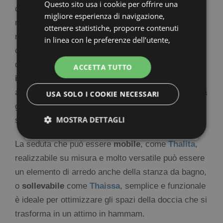
Questo sito usa i cookie per offrire una
ENGLISH
creando un luogo in cui rifugiarsi, ha senza dubbio
migliore esperienza di navigazione,
notevoli vantaggi, perciò è importante curare ogni
FRENCH
ottenere statistiche, proporre contenuti
minimo dettaglio e inserire elementi naturali, che
in linea con le preferenze dell’utente,
GERMAN
completino la sensazione di benessere, è uno di
per personalizzare contenuti
pubblicitari (advertising) e profilazione
questi dettagli. Ecco perchè l’ideale è una
seduta
ACCETTA TUTTO
PERSONALIZZA LA TUA DOCCIA
nostri e di terze parti e per consentire
in legno Teak
, che non solo non teme
SU MISURA
l’interazione con i social. Cliccando su
assolutamente l’acqua e le temperature elevate, ma
USA SOLO I COOKIE NECESSARI
“Accetta tutti i cookie” si acconsente
grazie alla piacevole sensazione al tatto amplia il
CONFIGURA
all’utilizzo di tutti i cookie compresi
MOSTRA DETTAGLI
sentirsi avvolti dal calore.
quelli pubblicitari (ads). Cliccando su
“Usa solo i cookie necessari” saranno
La seduta che può essere
mobile
, come
Thalita
,
utilizzati solo i cookie necessari al
realizzabile su misura e molto versatile può essere
funzionamento del sito web. Cliccando
su “Mostra dettagli” è possibile
un elemento di arredo anche della stanza da bagno,
esprimere la propria volontà in merito
o
sollevabile
come
Thaissa
, semplice e funzionale
all’utilizzo dei cookie compresi quelli
è ideale per ottimizzare gli spazi della doccia che si
pubblicitari (ads). Per ulteriori
trasforma in un attimo in hammam.
informazioni
clicca qui