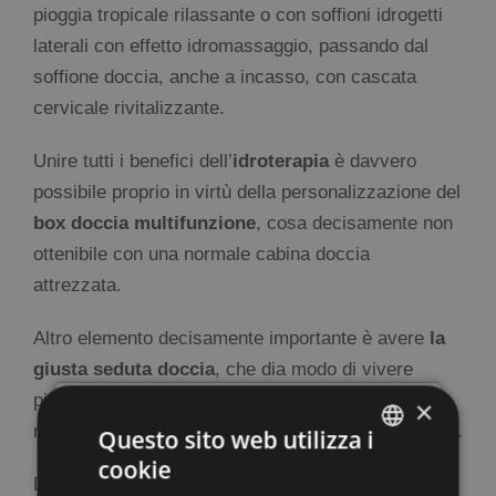
pioggia tropicale rilassante o con soffioni idrogetti
laterali con effetto idromassaggio, passando dal
soffione doccia, anche a incasso, con cascata
cervicale rivitalizzante.
Unire tutti i benefici dell’
idroterapia
è davvero
possibile proprio in virtù della personalizzazione del
box doccia multifunzione
, cosa decisamente non
ottenibile con una normale cabina doccia
attrezzata.
Altro elemento decisamente importante è avere
la
giusta seduta
doccia
, che dia modo di vivere
pienamente la sensazione di relax e di godere al
×
×
massimo degli effetti benefici di un bagno di vapore.
Questo sito web utilizza i
cookie
ITALIAN
Dedicare del tempo a se stessi e alla cura di sé,