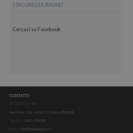
SICUREZZA BAGNO
Cercaci su Facebook
CONTATTI
SILVERPLAT SRL
Via Piane 23/c - 47853 Coriano (RIMINI)
Telefono:
0541.659165
Email:
info@silverplat.com