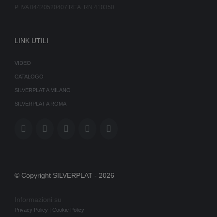
P. IVA 04420520407 REA: RN 410350
LINK UTILI
VIDEO
CATALOGO
SILVERPLAT A MILANO
SILVERPLAT A ROMA
© Copyright SILVERPLAT -
2026
Informazioni su
Privacy Policy
|
Cookie Policy