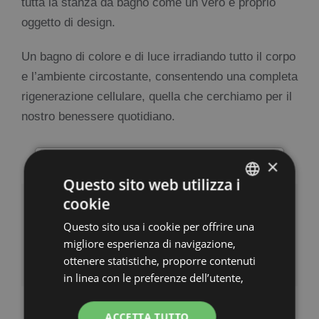
tutta la stanza da bagno come un vero e proprio
oggetto di design.
Un bagno di colore e di luce irradiando tutto il corpo
e l’ambiente circostante, consentendo una completa
rigenerazione cellulare, quella che cerchiamo per il
nostro benessere quotidiano.
×
×
Questo sito web utilizza i
cookie
Condividi questa notizia, scegli la tua
ITALIAN
piattaforma!
Questo sito usa i cookie per offrire una
ENGLISH
migliore esperienza di navigazione,
Facebook
LinkedIn
Pinterest
FRENCH
ottenere statistiche, proporre contenuti
in linea con le preferenze dell’utente,
GERMAN
per personalizzare contenuti
pubblicitari (advertising) e profilazione
ACCETTA TUTTO