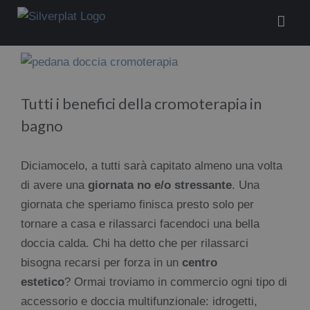
Salta
al
contenuto
Ingrandisci
immagine
Tutti i benefici della cromoterapia in
bagno
Diciamocelo, a tutti sarà capitato almeno una volta
di avere una
giornata no e/o stressante
. Una
giornata che speriamo finisca presto solo per
tornare a casa e rilassarci facendoci una bella
doccia calda. Chi ha detto che per rilassarci
bisogna recarsi per forza in un
centro
estetico
? Ormai troviamo in commercio ogni tipo di
accessorio e doccia multifunzionale: idrogetti,