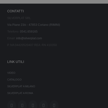
CONTATTI
SILVERPLAT SRL
Via Piane 23/c - 47853 Coriano (RIMINI)
Telefono:
0541.659165
Email:
info@silverplat.com
P. IVA 04420520407 REA: RN 410350
LINK UTILI
VIDEO
CATALOGO
SILVERPLAT A MILANO
SILVERPLAT A ROMA