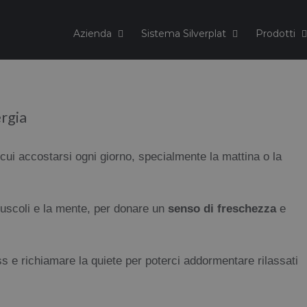
Azienda
Sistema Silverplat
Prodotti
rgia
 cui accostarsi ogni giorno, specialmente la mattina o la
muscoli e la mente, per donare un
senso di freschezza
e
ss e richiamare la quiete per poterci addormentare rilassati