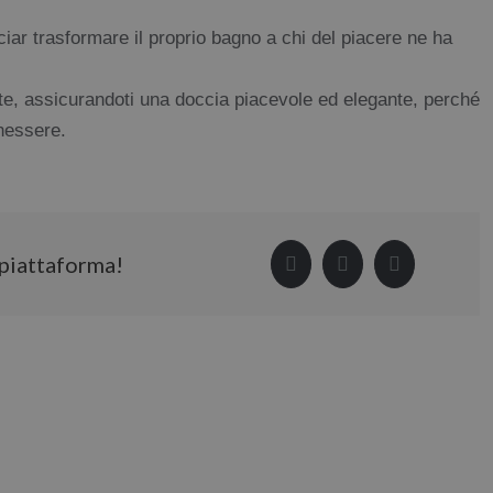
iar trasformare il proprio bagno a chi del piacere ne ha
te, assicurandoti una doccia piacevole ed elegante, perché
enessere.
 piattaforma!
Facebook
LinkedIn
Pinterest