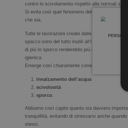
contro lo scivolamento rispetto alle normali supe
Si evita così quel fenomeno detto acquaplaning ch
che sia.
Tutte le lavorazioni create dalle diverse aziende 
PERSONA
spacco sono del tutto inutili all’interno di un
piat
di più lo sporco rendendolo più difficile da pulir
igienica.
Emerge così chiaramente come una
pedana ria
innalzamento dell’acqua
scivolosità
sporco
.
Abbiamo così capito quanto sia davvero importa
tranquillità, evitando di stressarsi anche quand
stessi.