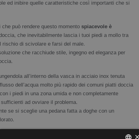
e ed inibire quelle caratteristiche così importanti che si
pali che può rendere questo momento
spiacevole è
 doccia, che inevitabilmente lascia i tuoi piedi a mollo tra
ischio di scivolare e farsi del male.
soluzione che racchiude stile, ingegno ed eleganza per
occia.
ungendola all’interno della vasca in acciaio inox tenuta
flusso dell’acqua molto più rapido dei comuni piatti doccia
a con i piedi in una zona umida e non completamente
ufficienti ad ovviare il problema.
nte se si sceglie una pedana fatta a doghe con un
lorato.
ssure di scolo, garantisce oltretutto un ottima tenuta